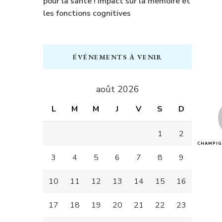
pour la sante ! Impact sur la memoire et
les fonctions cognitives
ÉVÉNEMENTS À VENIR
août 2026
L
M
M
J
V
S
D
1
2
CHAMPIG
3
4
5
6
7
8
9
10
11
12
13
14
15
16
17
18
19
20
21
22
23