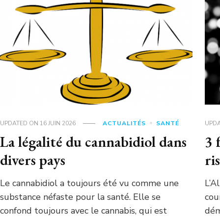
UPDATED ON
16 JUIN 2026
ACTUALITÉS
SANTÉ
UPD
La légalité du cannabidiol dans
3 
divers pays
ri
Le cannabidiol a toujours été vu comme une
L’A
substance néfaste pour la santé. Elle se
cou
confond toujours avec le cannabis, qui est
dém