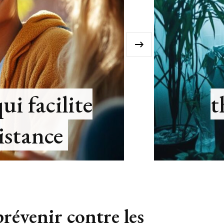
›
NON CLASSÉ
a la lumiere : l’hypnose
 pour reveler votre forc
interieure
prévenir contre les