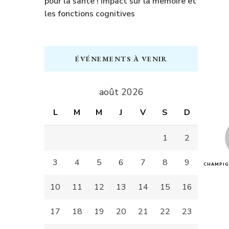
pour la sante ! Impact sur la memoire et
les fonctions cognitives
ÉVÉNEMENTS À VENIR
août 2026
L
M
M
J
V
S
D
1
2
3
4
5
6
7
8
9
CHAMPIG
10
11
12
13
14
15
16
17
18
19
20
21
22
23