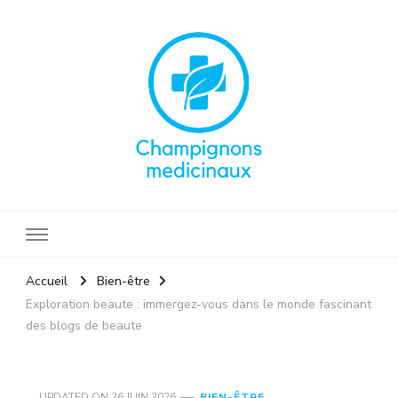
Champignonsmedicinaux
Santé naturelle
Accueil
Bien-être
Exploration beaute : immergez-vous dans le monde fascinant
des blogs de beaute
UPDATED ON
26 JUIN 2026
BIEN-ÊTRE